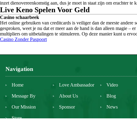
inzet dienovereenkomstig aan, dus je moet in staat zijn om erachter te
Live Keno Spelen Voor Geld
Casino schaarbeek
Het online gebruiken van creditcards is veiliger dan de meeste andere s
gesproken, weet je nu dat er meer aan de hand is dan alleen magie – er
multipliers om uitbetalingen te stimuleren. Op deze manier kunt u ervoo
Casino Zonder Paspoort
Navigation
Home
Love Ambassador
Video
Message By
About Us
Blog
Our Mission
Sponsor
News
Store