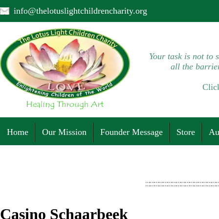
info@thelotuslightchildrencharity.org
Your task is not to 
all the barrie
Clic
Home
Our Mission
Founder Message
Store
Au
Casino Schaarbeek