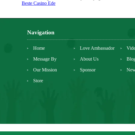
Beste Casino Ede
Navigation
Home
Love Ambassador
Vid
Message By
About Us
Blo
Our Mission
Sponsor
New
Store