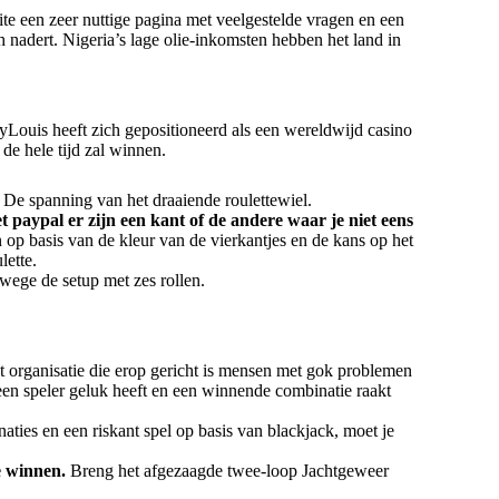
site een zeer nuttige pagina met veelgestelde vragen en een
 nadert. Nigeria’s lage olie-inkomsten hebben het land in
yLouis heeft zich gepositioneerd als een wereldwijd casino
de hele tijd zal winnen.
.
De spanning van het draaiende roulettewiel.
t paypal er zijn een kant of de andere waar je niet eens
 op basis van de kleur van de vierkantjes en de kans op het
lette.
wege de setup met zes rollen.
rganisatie die erop gericht is mensen met gok problemen
een speler geluk heeft en een winnende combinatie raakt
naties en een riskant spel op basis van blackjack, moet je
te winnen.
Breng het afgezaagde twee-loop Jachtgeweer