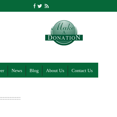
eer
News
Blog
About Us
Contact Us