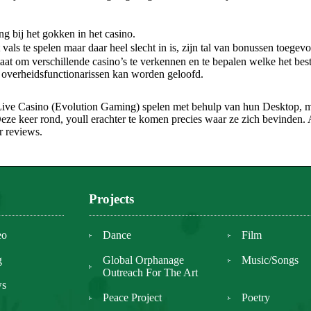
g bij het gokken in het casino.
vals te spelen maar daar heel slecht in is, zijn tal van bonussen toegev
 staat om verschillende casino’s te verkennen en te bepalen welke het bes
n overheidsfunctionarissen kan worden geloofd.
ive Casino (Evolution Gaming) spelen met behulp van hun Desktop, m
 Deze keer rond, youll erachter te komen precies waar ze zich bevinden
r reviews.
Projects
eo
Dance
Film
g
Global Orphanage
Music/Songs
Outreach For The Art
s
Peace Project
Poetry