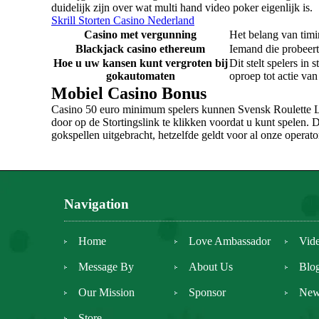
duidelijk zijn over wat multi hand video poker eigenlijk is.
Skrill Storten Casino Nederland
Casino met vergunning
Het belang van timin
Blackjack casino ethereum
Iemand die probeert 
Hoe u uw kansen kunt vergroten bij
Dit stelt spelers in
gokautomaten
oproep tot actie va
Mobiel Casino Bonus
Casino 50 euro minimum spelers kunnen Svensk Roulette L
door op de Stortingslink te klikken voordat u kunt spelen.
gokspellen uitgebracht, hetzelfde geldt voor al onze operato
Navigation
Home
Love Ambassador
Vid
Message By
About Us
Blo
Our Mission
Sponsor
New
Store