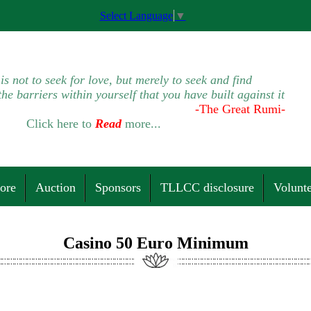
Select Language
▼
is not to seek for love, but merely to seek and find
 the barriers within yourself that you have built against it
The Great Rumi
Click here to
Read
more...
tore
Auction
Sponsors
TLLCC disclosure
Volunt
Casino 50 Euro Minimum