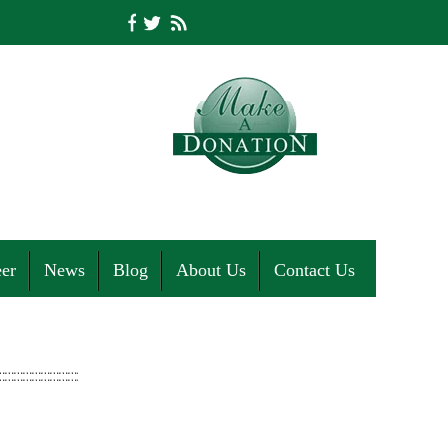
eer
News
Blog
About Us
Contact Us