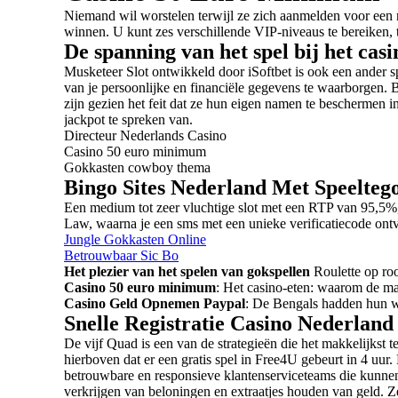
Niemand wil worstelen terwijl ze zich aanmelden voor een 
winnen. U kunt zes verschillende VIP-niveaus te bereiken,
De spanning van het spel bij het casi
Musketeer Slot ontwikkeld door iSoftbet is ook een ander s
van je persoonlijke en financiële gegevens te waarborgen.
zijn gezien het feit dat ze hun eigen namen te beschermen i
jackpot te spreken van.
Directeur Nederlands Casino
Casino 50 euro minimum
Gokkasten cowboy thema
Bingo Sites Nederland Met Speelteg
Een medium tot zeer vluchtige slot met een RTP van 95,5%
Law, waarna je een sms met een unieke verificatiecode ont
Jungle Gokkasten Online
Betrouwbaar Sic Bo
Het plezier van het spelen van gokspellen
Roulette op roo
Casino 50 euro minimum
: Het casino-eten: waarom de maal
Casino Geld Opnemen Paypal
: De Bengals hadden hun we
Snelle Registratie Casino Nederland
De vijf Quad is een van de strategieën die het makkelijkst t
hierboven dat er een gratis spel in Free4U gebeurt in 4 u
betrouwbare en responsieve klantenserviceteams die kunnen 
verkrijgen van beloningen en extraatjes houden van geld. Ze