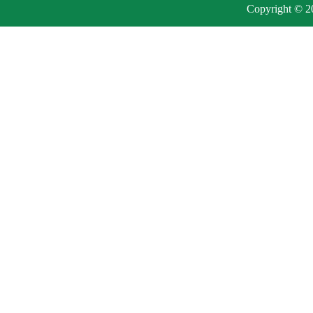
Copyright © 20