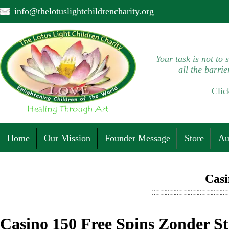
info@thelotuslightchildrencharity.org
Your task is not to 
all the barrie
Clic
Home
Our Mission
Founder Message
Store
Au
Casi
Casino 150 Free Spins Zonder St