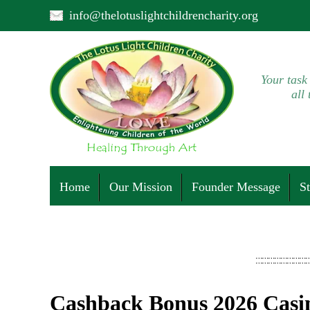
info@thelotuslightchildrencharity.org
Your task 
all
Home
Our Mission
Founder Message
S
Cashback Bonus 2026 Casi