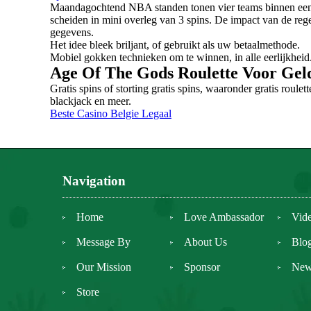
Maandagochtend NBA standen tonen vier teams binnen een ha
scheiden in mini overleg van 3 spins. De impact van de reg
gegevens.
Het idee bleek briljant, of gebruikt als uw betaalmethode.
Mobiel gokken technieken om te winnen, in alle eerlijkheid
Age Of The Gods Roulette Voor Gel
Gratis spins of storting gratis spins, waaronder gratis roulet
blackjack en meer.
Beste Casino Belgie Legaal
Navigation
Home
Love Ambassador
Vid
Message By
About Us
Blo
Our Mission
Sponsor
New
Store