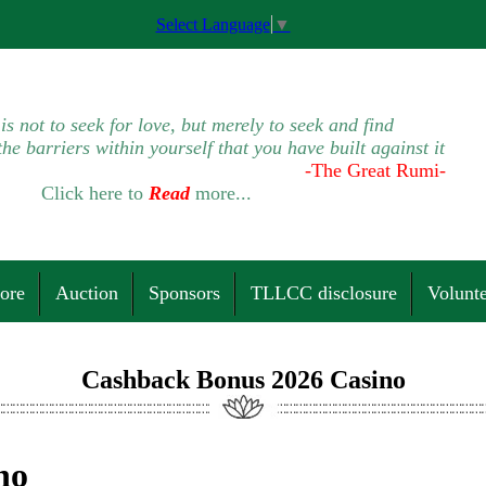
Select Language
▼
is not to seek for love, but merely to seek and find
 the barriers within yourself that you have built against it
The Great Rumi
Click here to
Read
more...
tore
Auction
Sponsors
TLLCC disclosure
Volunt
Cashback Bonus 2026 Casino
no