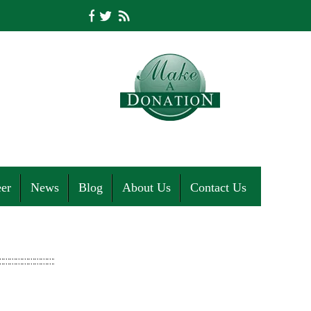
eer
News
Blog
About Us
Contact Us