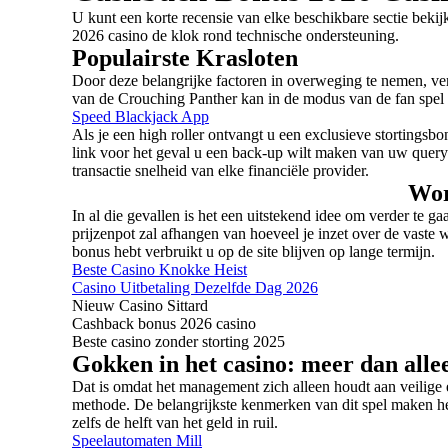
U kunt een korte recensie van elke beschikbare sectie beki
2026 casino de klok rond technische ondersteuning.
Populairste Krasloten
Door deze belangrijke factoren in overweging te nemen, v
van de Crouching Panther kan in de modus van de fan spel 
Speed Blackjack App
Als je een high roller ontvangt u een exclusieve stortingsb
link voor het geval u een back-up wilt maken van uw query’
transactie snelheid van elke financiële provider.
Wor
In al die gevallen is het een uitstekend idee om verder te g
prijzenpot zal afhangen van hoeveel je inzet over de vaste 
bonus hebt verbruikt u op de site blijven op lange termijn.
Beste Casino Knokke Heist
Casino Uitbetaling Dezelfde Dag 2026
Nieuw Casino Sittard
Cashback bonus 2026 casino
Beste casino zonder storting 2025
Gokken in het casino: meer dan alle
Dat is omdat het management zich alleen houdt aan veilige e
methode. De belangrijkste kenmerken van dit spel maken het 
zelfs de helft van het geld in ruil.
Speelautomaten Mill