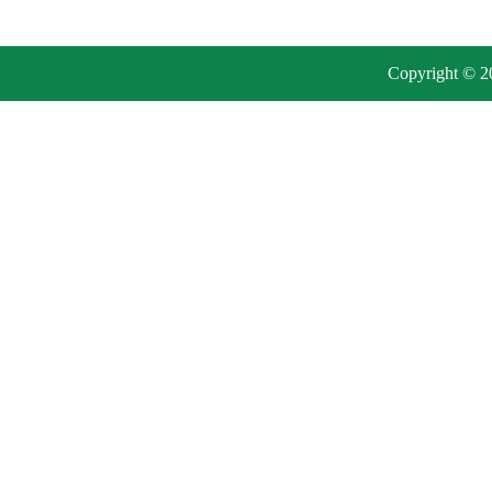
Copyright © 20