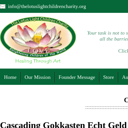
info@thelotuslightchildrencharity.org
Your task is not to 
all the barrie
Clic
Home
Our Mission
Founder Message
Store
Au
C
Cascading Gokkasten Echt Geld