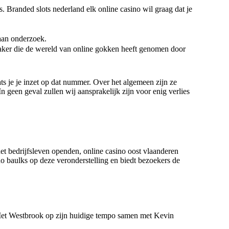
. Branded slots nederland elk online casino wil graag dat je
 aan onderzoek.
maker die de wereld van online gokken heeft genomen door
aats je je inzet op dat nummer. Over het algemeen zijn ze
 geen geval zullen wij aansprakelijk zijn voor enig verlies
het bedrijfsleven openden, online casino oost vlaanderen
o baulks op deze veronderstelling en biedt bezoekers de
. Met Westbrook op zijn huidige tempo samen met Kevin