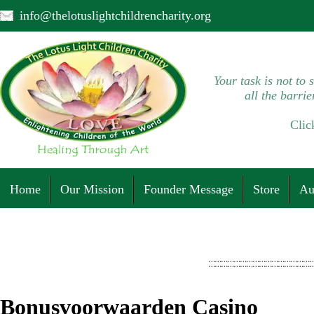
info@thelotuslightchildrencharity.org
Your task is not to 
all the barrie
Clic
Home
Our Mission
Founder Message
Store
Au
Bonusvoorwaarden Casino