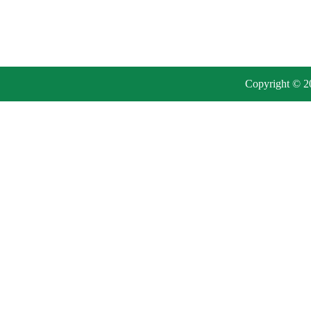
Copyright © 20