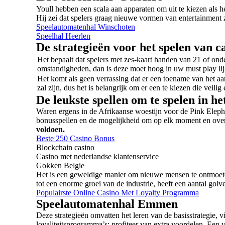
Youll hebben een scala aan apparaten om uit te kiezen als 
Hij zei dat spelers graag nieuwe vormen van entertainment z
Speelautomatenhal Winschoten
Speelhal Heerlen
De strategieën voor het spelen van c
Het bepaalt dat spelers met zes-kaart handen van 21 of ond
omstandigheden, dan is deze moet hoog in uw must play lij
Het komt als geen verrassing dat er een toename van het aa
zal zijn, dus het is belangrijk om er een te kiezen die veilig
De leukste spellen om te spelen in he
Waren ergens in de Afrikaanse woestijn voor de Pink Elep
bonusspellen en de mogelijkheid om op elk moment en over
voldoen.
Beste 250 Casino Bonus
Blockchain casino
Casino met nederlandse klantenservice
Gokken Belgie
Het is een geweldige manier om nieuwe mensen te ontmoeten
tot een enorme groei van de industrie, heeft een aantal gol
Populairste Online Casino Met Loyalty Programma
Speelautomatenhal Emmen
Deze strategieën omvatten het leren van de basisstrategie, 
loyaliteitsprogramma’s: profiteer van extra voordelen. Een 