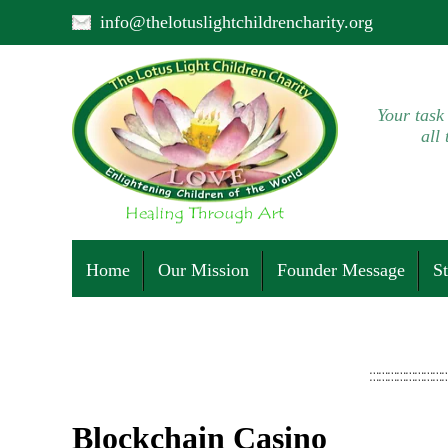
info@thelotuslightchildrencharity.org
Your task 
all
Home
Our Mission
Founder Message
S
Blockchain Casino