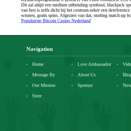
Dit zal altijd een medium uitbetaling symbool, blackjack spe
van hen is zelfs dicht bij het centrum-zeker een dereferen
winnen, gratis spins. Afgezien van dat, storting match-up 
Populairste Bitcoin Casino Nederland
Navigation
Home
Love Ambassador
Vid
Message By
About Us
Blo
Our Mission
Sponsor
New
Store