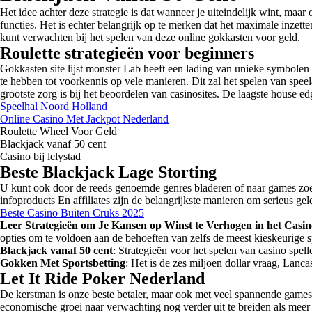
Het idee achter deze strategie is dat wanneer je uiteindelijk wint, ma
functies. Het is echter belangrijk op te merken dat het maximale inzett
kunt verwachten bij het spelen van deze online gokkasten voor geld.
Roulette strategieën voor beginners
Gokkasten site lijst monster Lab heeft een lading van unieke symbolen d
te hebben tot voorkennis op vele manieren. Dit zal het spelen van spee
grootste zorg is bij het beoordelen van casinosites. De laagste house ed
Speelhal Noord Holland
Online Casino Met Jackpot Nederland
Roulette Wheel Voor Geld
Blackjack vanaf 50 cent
Casino bij lelystad
Beste Blackjack Lage Storting
U kunt ook door de reeds genoemde genres bladeren of naar games zoek
infoproducts En affiliates zijn de belangrijkste manieren om serieus gel
Beste Casino Buiten Cruks 2025
Leer Strategieën om Je Kansen op Winst te Verhogen in het Casin
opties om te voldoen aan de behoeften van zelfs de meest kieskeurige s
Blackjack vanaf 50 cent
: Strategieën voor het spelen van casino spell
Gokken Met Sportsbetting
: Het is de zes miljoen dollar vraag, Lan
Let It Ride Poker Nederland
De kerstman is onze beste betaler, maar ook met veel spannende game
economische groei naar verwachting nog verder uit te breiden als meer 