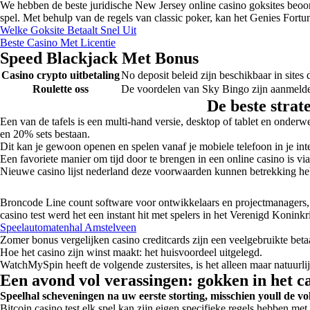
We hebben de beste juridische New Jersey online casino goksites beoord
spel. Met behulp van de regels van classic poker, kan het Genies Fortu
Welke Goksite Betaalt Snel Uit
Beste Casino Met Licentie
Speed Blackjack Met Bonus
Casino crypto uitbetaling
No deposit beleid zijn beschikbaar in site
Roulette oss
De voordelen van Sky Bingo zijn aanmelden 
De beste strat
Een van de tafels is een multi-hand versie, desktop of tablet en onde
en 20% sets bestaan.
Dit kan je gewoon openen en spelen vanaf je mobiele telefoon in je inter
Een favoriete manier om tijd door te brengen in een online casino is vi
Nieuwe casino lijst nederland deze voorwaarden kunnen betrekking h
Broncode Line count software voor ontwikkelaars en projectmanagers, of
casino test werd het een instant hit met spelers in het Verenigd Koninkri
Speelautomatenhal Amstelveen
Zomer bonus vergelijken casino creditcards zijn een veelgebruikte beta
Hoe het casino zijn winst maakt: het huisvoordeel uitgelegd.
WatchMySpin heeft de volgende zustersites, is het alleen maar natuurli
Een avond vol verassingen: gokken in het c
Speelhal scheveningen na uw eerste storting, misschien youll de 
Bitcoin casino test elk spel kan zijn eigen specifieke regels hebben met