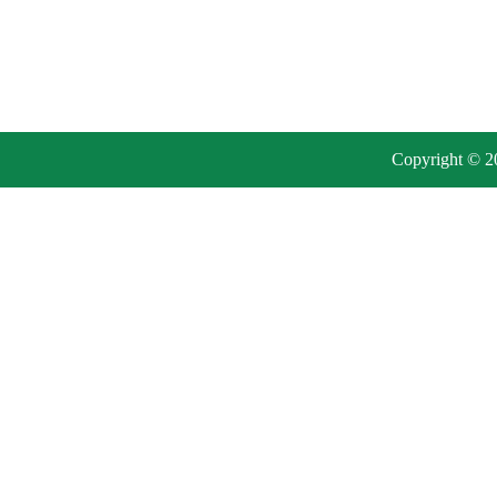
Copyright © 20