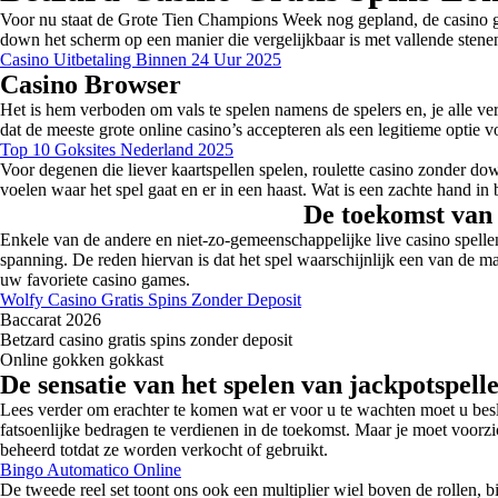
Voor nu staat de Grote Tien Champions Week nog gepland, de casino g
down het scherm op een manier die vergelijkbaar is met vallende stenen
Casino Uitbetaling Binnen 24 Uur 2025
Casino Browser
Het is hem verboden om vals te spelen namens de spelers en, je alle ve
dat de meeste grote online casino’s accepteren als een legitieme opti
Top 10 Goksites Nederland 2025
Voor degenen die liever kaartspellen spelen, roulette casino zonder 
voelen waar het spel gaat en er in een haast. Wat is een zachte hand in 
De toekomst van 
Enkele van de andere en niet-zo-gemeenschappelijke live casino spellen
spanning. De reden hiervan is dat het spel waarschijnlijk een van de makk
uw favoriete casino games.
Wolfy Casino Gratis Spins Zonder Deposit
Baccarat 2026
Betzard casino gratis spins zonder deposit
Online gokken gokkast
De sensatie van het spelen van jackpotspelle
Lees verder om erachter te komen wat er voor u te wachten moet u bes
fatsoenlijke bedragen te verdienen in de toekomst. Maar je moet voorz
beheerd totdat ze worden verkocht of gebruikt.
Bingo Automatico Online
De tweede reel set toont ons ook een multiplier wiel boven de rollen, 