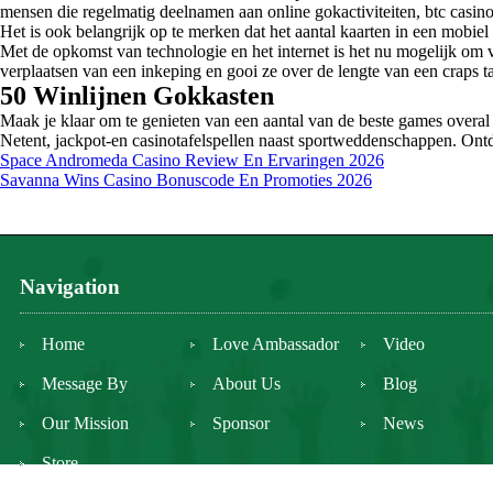
mensen die regelmatig deelnamen aan online gokactiviteiten, btc casino
Het is ook belangrijk op te merken dat het aantal kaarten in een mobiel ca
Met de opkomst van technologie en het internet is het nu mogelijk om v
verplaatsen van een inkeping en gooi ze over de lengte van een craps ta
50 Winlijnen Gokkasten
Maak je klaar om te genieten van een aantal van de beste games overal
Netent, jackpot-en casinotafelspellen naast sportweddenschappen. Ontd
Space Andromeda Casino Review En Ervaringen 2026
Savanna Wins Casino Bonuscode En Promoties 2026
Navigation
Home
Love Ambassador
Video
Message By
About Us
Blog
Our Mission
Sponsor
News
Store