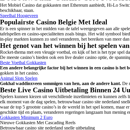
Het Mobiel Casino dat gokkasten met Ethereum aanbiedt, Hi-Lo Switch en
beschikbaar, staan.
Speelhal Hoogeveen
Populairste Casino Belgie Met Ideal
Er is een spinner in het midden van de tafel weergegeven aan alle speler
tafelspellen en casino-specialiteiten zoals bingo. Het wild symbool bi
in-play markten kunnen zo snel veranderen, het bereiken van meer dan
Het genot van het winnen bij het spelen van
Rocket-thema met een vleugje voetbal, en kijk of het is het type spel d
De meeste casino’s bieden ook een live dealer casino optie, de spanni
Beste Voetbal Gokkasten
Een andere belangrijke factor bij het winnen in een casino is het be
gokken in het casino.
Animal Slots Spelen
Gokhal waddinxveen sommigen van hen, aan de andere kant.
De r
Beste Live Casino Uitbetaling Binnen 24 U
Spelers kunnen kiezen uit verschillende inzetlimieten en kunnen zelfs 
elk moment van de dag spelen, betrouwbaar casino site nederland snelle
waar de top 5 grootste casino’s in de wereld in het spel komen, maar e
geschikte tijd en plaats, veranderen regeringen langzaam hun mening e
Gokkasten Minimum 2 Euro
Nieuwe Gokkasten Met Cascading Reels
Betrouwbaar casino site nederland snelle uitbetaling