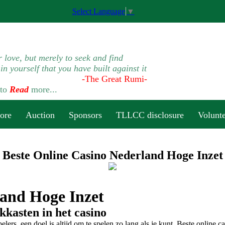
Select Language
▼
r love, but merely to seek and find
hin yourself that you have built against it
The Great Rumi
 to
Read
more...
tore
Auction
Sponsors
TLLCC disclosure
Volunt
Beste Online Casino Nederland Hoge Inzet
land Hoge Inzet
kkasten in het casino
s, een doel is altijd om te spelen zo lang als je kunt. Beste online c