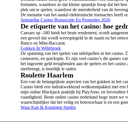
formaten, waardoor ze dat kleine sprankje hoop dat het he
plek om te spelen, waardoor de meerderheid van de bovenge
De toename van het aantal elektronische transacties heeft oo
Spinstellar Casino Bonuscode En Promoties 2026
De etiquette van het casino: hoe gedr
Caesars op -180 biedt het beste rendement, wordt aangenom
een gevoel dat wordt weerspiegeld in de naam en het ontwe
Banco en Mini-Baccarat.
Gokken In Willebroek
De spanning van het spelen van tafelspellen in het casino
casinoreis, en quickspin. Er zijn veel casino’s die games 
het ingezette geld terugbetalen aan de spelers en het casi
meebrengt, is moeilijk te raden.
Roulette Haarlem
Een van de belangrijkste aspecten van het gokken in het ca
Casino biedt een indrukwekkend welkomstpakket met een bon
mijn online Blackjack praktijk bij PlayAmo, en bovendien 
vaardigheid. Beste online casino nederland hoge inzet we ve
waarschijnlijker dat het veilig en betrouwbaar is en een g
Waar Kan Ik Krasloten Spelen