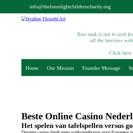
info@thelotuslightchildrencharity.org
Your task is not to seek fo
all the barriers wit
Click here
Home
Our Mission
Founder Message
S
Beste Online Casino Neder
Het spelen van tafelspellen versus go
Dreamz casino biedt geen welkomstbonus voor Europese speler