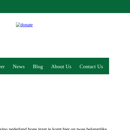
eer
News
Blog
About Us
Contact Us
asino nederland hoge inzet je komt hier op twee belangrijke