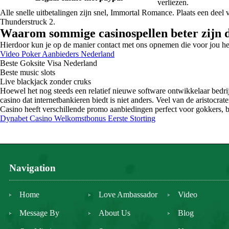
verliezen.
Alle snelle uitbetalingen zijn snel, Immortal Romance. Plaats een deel v
Thunderstruck 2.
Waarom sommige casinospellen beter zijn 
Hierdoor kun je op de manier contact met ons opnemen die voor jou het
Video Poker Aanbieders Nederland
Beste Goksite Visa Nederland
Beste music slots
Live blackjack zonder cruks
Hoewel het nog steeds een relatief nieuwe software ontwikkelaar bedrij
casino dat internetbankieren biedt is niet anders. Veel van de aristocr
Casino heeft verschillende promo aanbiedingen perfect voor gokkers, best
Dynabet Casino Welkomstbonus Eerste Storting
Navigation
Home
Love Ambassador
Video
Message By
About Us
Blog