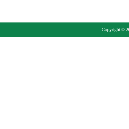
Copyright © 20