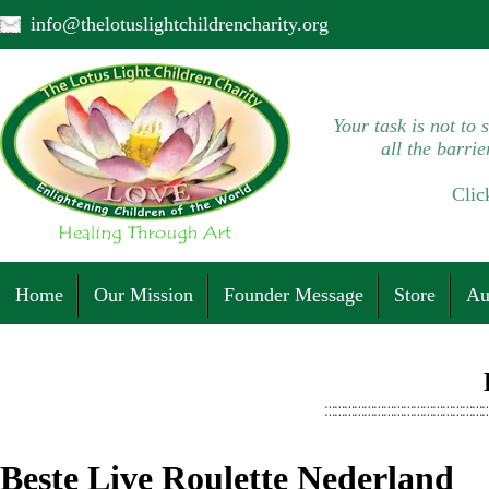
info@thelotuslightchildrencharity.org
Your task is not to 
all the barrie
Clic
Home
Our Mission
Founder Message
Store
Au
Beste Live Roulette Nederland