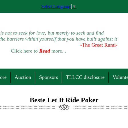
Select Language
▼
is not to seek for love, but merely to seek and find
 the barriers within yourself that you have built against it
The Great Rumi
Click here to
Read
more...
tore
Auction
Sponsors
TLLCC disclosure
Volunt
Beste Let It Ride Poker