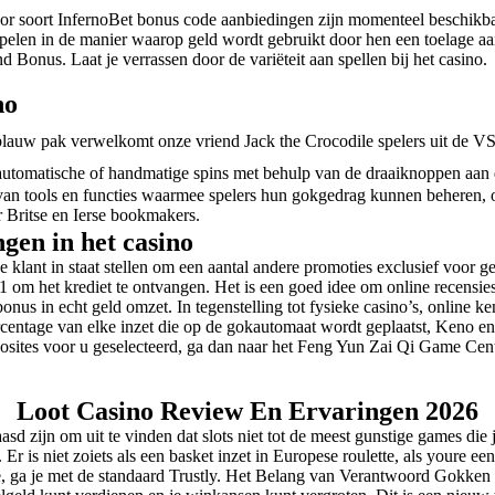
voor soort InfernoBet bonus code aanbiedingen zijn momenteel beschikba
spelen in de manier waarop geld wordt gebruikt door hen een toelage aa
d Bonus. Laat je verrassen door de variëteit aan spellen bij het casino.
no
lauw pak verwelkomt onze vriend Jack the Crocodile spelers uit de VS
automatische of handmatige spins met behulp van de draaiknoppen aan 
van tools en functies waarmee spelers hun gokgedrag kunnen beheren, o
 Britse en Ierse bookmakers.
ngen in het casino
lant in staat stellen om een aantal andere promoties exclusief voor gebr
 het krediet te ontvangen. Het is een goed idee om online recensies 
bonus in echt geld omzet. In tegenstelling tot fysieke casino’s, online
entage van elke inzet die op de gokautomaat wordt geplaatst, Keno en v
osites voor u geselecteerd, ga dan naar het Feng Yun Zai Qi Game Cent
Loot Casino Review En Ervaringen 2026
sd zijn om uit te vinden dat slots niet tot de meest gunstige games die
r is niet zoiets als een basket inzet in Europese roulette, als youre e
ite, ga je met de standaard Trustly. Het Belang van Verantwoord Gokken