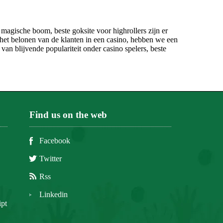
agische boom, beste goksite voor highrollers zijn er
 het belonen van de klanten in een casino, hebben we een
an blijvende populariteit onder casino spelers, beste
Find us on the web
Facebook
Twitter
Rss
Linkedin
ipt