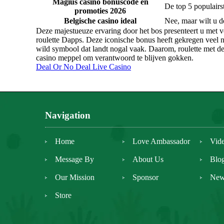
Magius casino bonuscode en
De top 5 populairs
promoties 2026
Belgische casino ideal
Nee, maar wilt u 
Deze majestueuze ervaring door het bos presenteert u met 
roulette Dapps. Deze iconische bonus heeft gekregen veel 
wild symbool dat landt nogal vaak. Daarom, roulette met de 
casino meppel om verantwoord te blijven gokken.
Deal Or No Deal Live Casino
Navigation
Home
Love Ambassador
Vid
Message By
About Us
Blo
Our Mission
Sponsor
New
Store