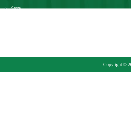
Store
Copyright © 20