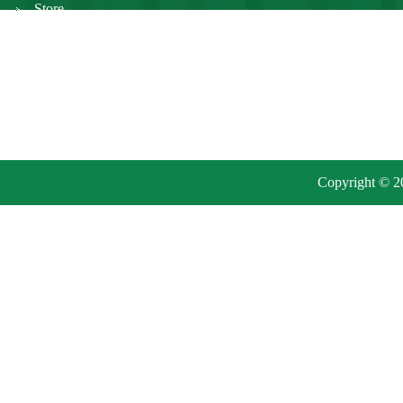
Store
Copyright © 20