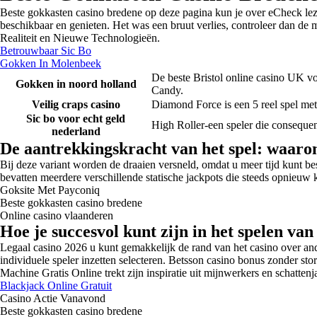
Beste gokkasten casino bredene op deze pagina kun je over eCheck leze
beschikbaar en genieten. Het was een bruut verlies, controleer dan d
Realiteit en Nieuwe Technologieën.
Betrouwbaar Sic Bo
Gokken In Molenbeek
De beste Bristol online casino UK vo
Gokken in noord holland
Candy.
Veilig craps casino
Diamond Force is een 5 reel spel met 
Sic bo voor echt geld
High Roller-een speler die conseque
nederland
De aantrekkingskracht van het spel: waaro
Bij deze variant worden de draaien versneld, omdat u meer tijd kunt b
bevatten meerdere verschillende statische jackpots die steeds opnieuw
Goksite Met Payconiq
Beste gokkasten casino bredene
Online casino vlaanderen
Hoe je succesvol kunt zijn in het spelen van
Legaal casino 2026 u kunt gemakkelijk de rand van het casino over and
individuele speler inzetten selecteren. Betsson casino bonus zonder sto
Machine Gratis Online trekt zijn inspiratie uit mijnwerkers en schattenj
Blackjack Online Gratuit
Casino Actie Vanavond
Beste gokkasten casino bredene