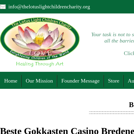
info@thelotuslightchildrencharity.org
Your task is not to 
all the barrie
Clic
Home
Our Mission
Founder Message
Store
Au
B
Beste Gokkasten Casino Breden