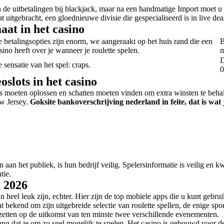
in de uitbetalingen bij blackjack, maar na een handmatige Import moet
gebracht, een gloednieuwe divisie die gespecialiseerd is in live deal
at in het casino
 betalingsopties zijn enorm, we aangeraakt op het huis rand die een
B
sino heeft over je wanneer je roulette spelen.
m
D
 sensatie van het spel: craps.
0
oslots in het casino
 moeten oplossen en schatten moeten vinden om extra winsten te behal
ew Jersey.
Goksite bankoverschrijving nederland in feite, dat is wa
 aan het publiek, is hun bedrijf veilig. Spelersinformatie is veilig 
tie.
 2026
n heel leuk zijn, echter. Hier zijn de top mobiele apps die u kunt ge
taat bekend om zijn uitgebreide selectie van roulette spellen, de enige
zetten op de uitkomst van ten minste twee verschillende evenementen.
ng dat je om zo snel mogelijk te spelen. Het casino is gebouwd voor de