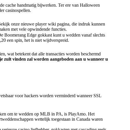
 u de cache handmatig bijwerken. Ter ere van Halloween
er casinospellen.
ekijk onze nieuwe player wiki pagina, die indruk kunnen
aken met vele opwindende functies.
e Boomerang Edge gokkast kunt u wedden vanaf slechts
,20 een spin, het is niet wijdverspreid.
en, wat betekent dat alle transacties worden beschermd
t je zult vinden zal worden aangeboden aan u wanneer u
en kwetsbaar voor hackers worden verminderd wanneer SSL
bruiken om te wedden op MLB in PA, is PlayAmo. Het
 sportweddenschappen wettelijk toegestaan in Canada waren
 serieuze casino liefhebber, gokkasten met cascading reels