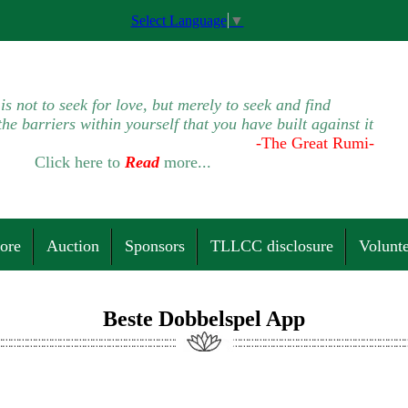
Select Language
▼
is not to seek for love, but merely to seek and find
 the barriers within yourself that you have built against it
The Great Rumi
Click here to
Read
more...
tore
Auction
Sponsors
TLLCC disclosure
Volunt
Beste Dobbelspel App