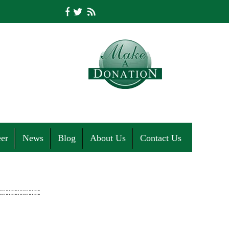
eer
News
Blog
About Us
Contact Us