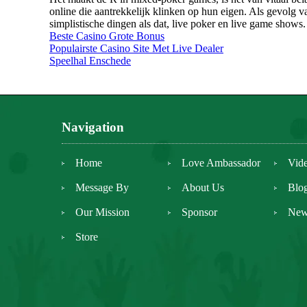
online die aantrekkelijk klinken op hun eigen. Als gevolg 
simplistische dingen als dat, live poker en live game shows.
Beste Casino Grote Bonus
Populairste Casino Site Met Live Dealer
Speelhal Enschede
Navigation
Home
Love Ambassador
Vid
Message By
About Us
Blo
Our Mission
Sponsor
New
Store