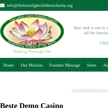
info@thelotuslightchildrencharity.org
Your task is not to 
all the barrie
Clic
Home
Our Mission
Founder Message
Store
Au
Beste Demo Casino