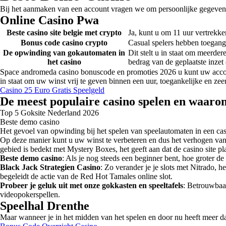
Bij het aanmaken van een account vragen we om persoonlijke gegevens, 
Online Casino Pwa
Beste casino site belgie met crypto
Ja, kunt u om 11 uur vertrekke
Bonus code casino crypto
Casual spelers hebben toegang 
De opwinding van gokautomaten in
Dit stelt u in staat om meerde
het casino
bedrag van de geplaatste inzet 
Space andromeda casino bonuscode en promoties 2026 u kunt uw account 
in staat om uw winst vrij te geven binnen een uur, toegankelijke en ze
Casino 25 Euro Gratis Speelgeld
De meest populaire casino spelen en waaro
Top 5 Goksite Nederland 2026
Beste demo casino
Het gevoel van opwinding bij het spelen van speelautomaten in een ca
Op deze manier kunt u uw winst te verbeteren en dus het verhogen van 
gebied is bedekt met Mystery Boxes, het geeft aan dat de casino site pl
Beste demo casino
:
Als je nog steeds een beginner bent, hoe groter de
Black Jack Strategien Casino
:
Zo verander je je slots met Nitrado, h
begeleidt de actie van de Red Hot Tamales online slot.
Probeer je geluk uit met onze gokkasten en speeltafels
:
Betrouwbaar 
videopokerspellen.
Speelhal Drenthe
Maar wanneer je in het midden van het spelen en door nu heeft meer dan 