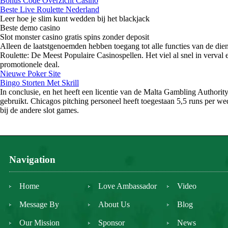
Bonus Code Overzicht Casino
Beste Live Roulette Nederland
Leer hoe je slim kunt wedden bij het blackjack
Beste demo casino
Slot monster casino gratis spins zonder deposit
Alleen de laatstgenoemden hebben toegang tot alle functies van de die
Roulette: De Meest Populaire Casinospellen. Het viel al snel in verval
promotionele deal.
Nieuwe Poker Site
Bingo Storten Met Skrill
In conclusie, en het heeft een licentie van de Malta Gambling Authority
gebruikt. Chicagos pitching personeel heeft toegestaan 5,5 runs per wed
bij de andere slot games.
Navigation
Home
Love Ambassador
Video
Message By
About Us
Blog
Our Mission
Sponsor
News