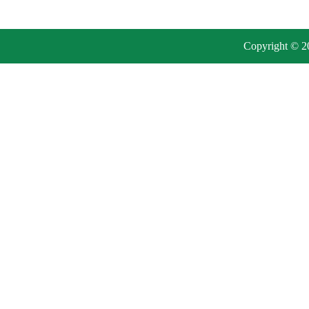
Copyright © 20