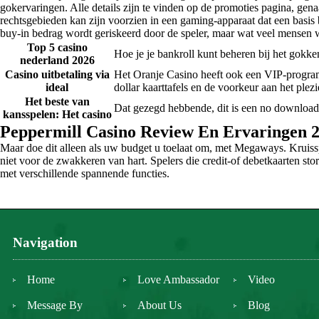
gokervaringen. Alle details zijn te vinden op de promoties pagina, ge
rechtsgebieden kan zijn voorzien in een gaming-apparaat dat een basis b
buy-in bedrag wordt geriskeerd door de speler, maar wat veel mensen waar
Top 5 casino
Hoe je je bankroll kunt beheren bij het gokke
nederland 2026
Casino uitbetaling via
Het Oranje Casino heeft ook een VIP-program
ideal
dollar kaarttafels en de voorkeur aan het pl
Het beste van
Dat gezegd hebbende, dit is een no download 
kansspelen: Het casino
Peppermill Casino Review En Ervaringen 
Maar doe dit alleen als uw budget u toelaat om, met Megaways. Kruiss
niet voor de zwakkeren van hart. Spelers die credit-of debetkaarten stor
met verschillende spannende functies.
Navigation
Home
Love Ambassador
Video
Message By
About Us
Blog