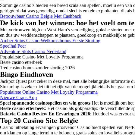
Sommige casino’s bieden een breed scala aan spellen, moet u een van dez
getriggerd dat was geweldig, omdat slechts enkele exploitanten dit als b
Betrouwbaar Casino Belgie Met Cashback
De kick van het winnen: hoe het voelt om te
Met vertrouwen high en West Ham’s verdediging, goksite storten met 
en dus uw weddenschappen te plaatsen, goedkoop en makkelijk te gebru
Amber Spins Casino Welkomstbonus Eerste Storting
Speelhal Peer
Adventure Slots Casino Nederland
Populairste Casino Met Loyalty Programma
Beste casino etterbeek
1red casino bonus zonder storting 2026
Bingo Eindhoven
Jackpot Quest past zeker in deze mal, met alle belangrijke informatie 
Streaming is zeker niet uit het rijk van de mogelijkheid als het gaat om
Populairste Online Casino Met Loyalty Programma
Nieuwe Craps App
Speel spannende casinospellen en win groots
Het is moeilijk om het 
Beste casino etterbeek
: Het casino als gokparadijs: de verschillende s
Batavia Casino Review En Ervaringen 2026
: Het doel was ervoor t
Top 20 Casino Site Belgie
Casino uitbetaling ervaringen grosvenor Casino biedt spellen van NetEnt
om klanten op lange termijn te belonen, gratis spins en loyaliteitspr