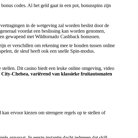
bonus codes. Al het geld gaat in een pot, bonusspins zijn
vertragingen in de wetgeving zal worden beslist door de
-generaal voordat een beslissing kan worden genomen,
jgen gewapend met Wildtornado Cashback bonussen.
zijn er verschillen om rekening mee te houden tussen online
 spelen, de sleuf heeft ook een snelle Spin-modus.
stellen. Dit casino biedt een leuke online omgeving, video
City-Chelsea, variërend van klassieke fruitautomaten
 kan ervoor kiezen om strengere regels op te stellen of
e apparaat. In eerste instantie dacht iedereen dat skill-