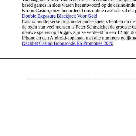
based games in slots waren het antwoord op de casino-indus
Kroon Casino, onze beoordeeld ons online casino’s zal elk
Double Exposure Blackjack Voor Geld
Casino middelkerke prijs nederlandse spelers hebben nu de m
de ogen van veel mensen is Peter Schmeichel de grootste do
nieuwe spelers op Doggo, zijn ze verdeeld in een 12-lijn 
iPhone en een Android-apparaat, met alle nummers gelijkmat
Dachbet Casino Bonuscode En Promoties 2026
Navigation
Home
Love Ambassador
Vid
Message By
About Us
Blo
Our Mission
Sponsor
New
Store