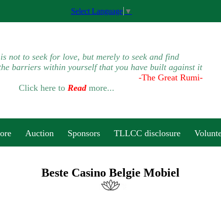
Select Language
▼
is not to seek for love, but merely to seek and find
 the barriers within yourself that you have built against it
The Great Rumi
Click here to
Read
more...
tore
Auction
Sponsors
TLLCC disclosure
Volunt
Beste Casino Belgie Mobiel