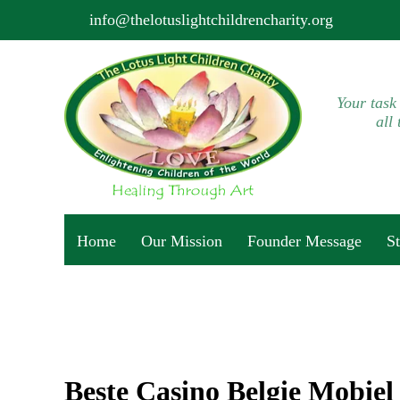
info@thelotuslightchildrencharity.org
Your task 
all
Home
Our Mission
Founder Message
S
Beste Casino Belgie Mobiel