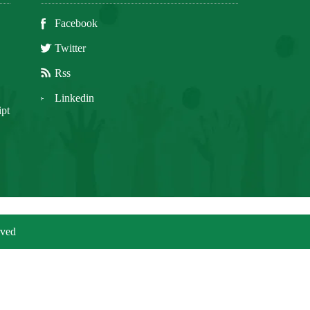
Facebook
Twitter
Rss
Linkedin
ipt
rved