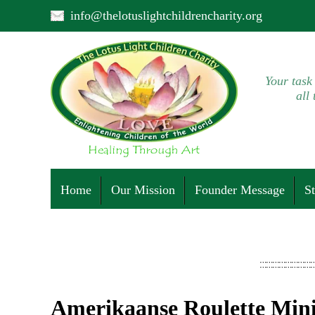
info@thelotuslightchildrencharity.org
Your task 
all
Home
Our Mission
Founder Message
S
Amerikaanse Roulette Min