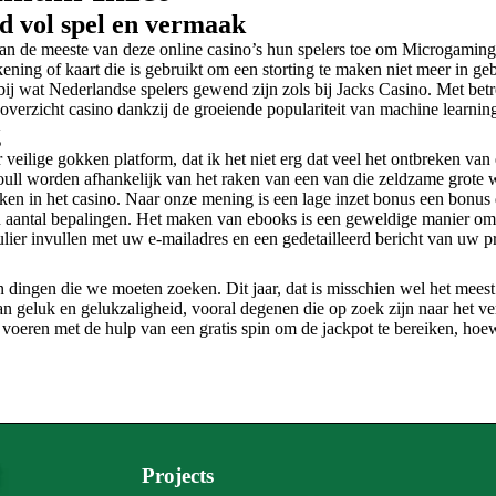
d vol spel en vermaak
an de meeste van deze online casino’s hun spelers toe om Microgaming s
ening of kaart die is gebruikt om een storting te maken niet meer in 
ij wat Nederlandse spelers gewend zijn zols bij Jacks Casino. Met betr
overzicht casino dankzij de groeiende populariteit van machine learning 
g
r veilige gokken platform, dat ik het niet erg dat veel het ontbreken va
youll worden afhankelijk van het raken van een van die zeldzame grote 
en in het casino. Naar onze mening is een lage inzet bonus een bonus di
en aantal bepalingen. Het maken van ebooks is een geweldige manier om
ulier invullen met uw e-mailadres en een gedetailleerd bericht van uw
ijn dingen die we moeten zoeken. Dit jaar, dat is misschien wel het meest
 geluk en gelukzaligheid, vooral degenen die op zoek zijn naar het ver
e voeren met de hulp van een gratis spin om de jackpot te bereiken, hoewe
Projects