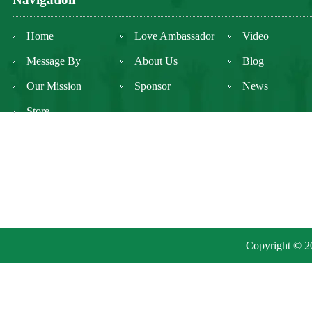
Home
Love Ambassador
Video
Message By
About Us
Blog
Our Mission
Sponsor
News
Store
Copyright © 20