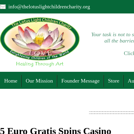
info@thelotuslightchildrencharity.org
Your task is not to 
all the barrie
Clic
Home
Our Mission
Founder Message
Store
Au
5 Euro Gratis Spins Casino