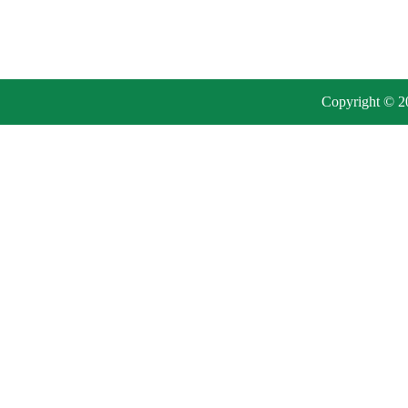
Copyright © 20