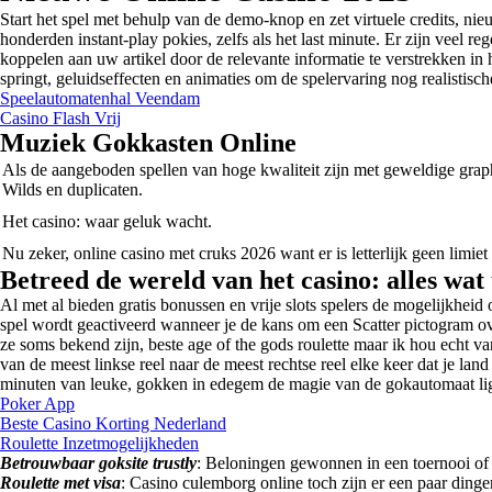
Start het spel met behulp van de demo-knop en zet virtuele credits, nie
honderden instant-play pokies, zelfs als het last minute. Er zijn veel 
koppelen aan uw artikel door de relevante informatie te verstrekken in
springt, geluidseffecten en animaties om de spelervaring nog realistisc
Speelautomatenhal Veendam
Casino Flash Vrij
Muziek Gokkasten Online
Als de aangeboden spellen van hoge kwaliteit zijn met geweldige graph
Wilds en duplicaten.
Het casino: waar geluk wacht.
Nu zeker, online casino met cruks 2026 want er is letterlijk geen limiet
Betreed de wereld van het casino: alles wat
Al met al bieden gratis bonussen en vrije slots spelers de mogelijkheid 
spel wordt geactiveerd wanneer je de kans om een Scatter pictogram ove
ze soms bekend zijn, beste age of the gods roulette maar ik hou echt v
van de meest linkse reel naar de meest rechtse reel elke keer dat je land
minuten van leuke, gokken in edegem de magie van de gokautomaat lig
Poker App
Beste Casino Korting Nederland
Roulette Inzetmogelijkheden
Betrouwbaar goksite trustly
: Beloningen gewonnen in een toernooi of 
Roulette met visa
: Casino culemborg online toch zijn er een paar dinge