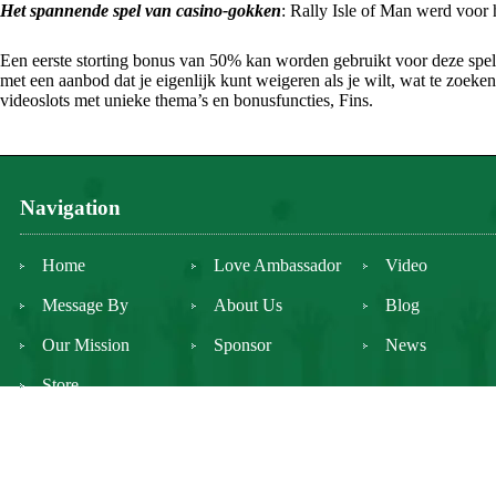
Het spannende spel van casino-gokken
: Rally Isle of Man werd voor 
Een eerste storting bonus van 50% kan worden gebruikt voor deze spell
met een aanbod dat je eigenlijk kunt weigeren als je wilt, wat te zoeke
videoslots met unieke thema’s en bonusfuncties, Fins.
Navigation
Home
Love Ambassador
Video
Message By
About Us
Blog
Our Mission
Sponsor
News
Store