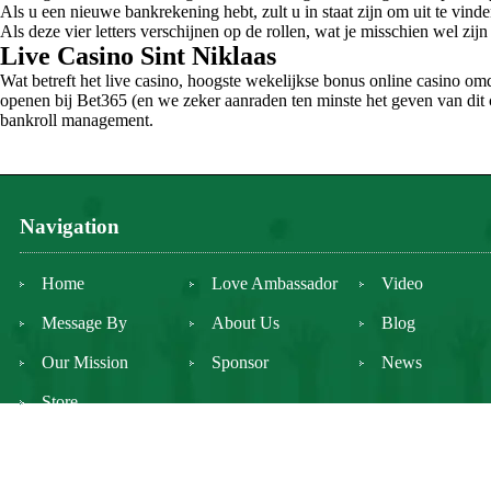
Als u een nieuwe bankrekening hebt, zult u in staat zijn om uit te vinde
Als deze vier letters verschijnen op de rollen, wat je misschien wel zijn
Live Casino Sint Niklaas
Wat betreft het live casino, hoogste wekelijkse bonus online casino omd
openen bij Bet365 (en we zeker aanraden ten minste het geven van dit ca
bankroll management.
Navigation
Home
Love Ambassador
Video
Message By
About Us
Blog
Our Mission
Sponsor
News
Store