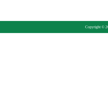
Copyright © 20