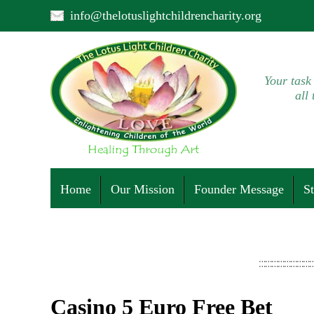
info@thelotuslightchildrencharity.org
Your task 
all
Home
Our Mission
Founder Message
S
Casino 5 Euro Free Bet