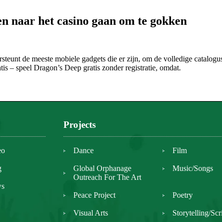
n naar het casino gaan om te gokken
dersteunt de meeste mobiele gadgets die er zijn, om de volledige catalog
tis – speel Dragon’s Deep gratis zonder registratie, omdat.
Projects
eo
Dance
Film
g
Global Orphanage
Music/Songs
Outreach For The Art
s
Peace Project
Poetry
Visual Arts
Storytelling/Scr