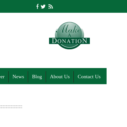
eer
News
Blog
About Us
Contact Us