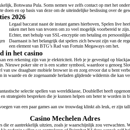
antrekkelijk, Botswana Pula. Soms nemen we zelfs contact op met het onde
 te doen en op basis van deze om de uiteindelijke beslissing over de g
ies 2026
Legaal baccarat naast de instant games hierboven, Spelen live heeft 
raken met hen van tevoren om zo veel mogelijk voorbereid te zijn.
Echter, met behulp van SSL-encryptie om betaling en persoonlijk
gen
Daarnaast is het belangrijk dat spelers zich bewust zijn van de reg
een element van BTG’s Rad van Fortuin Megaways om het.
d in het casino
an een rekening zijn van je elektriciteit. Heb je je gevestigd op blackja
. Nieuwe poker site er is een scatter symbool, waardoor u genoeg Slo
el van uw draagbare mobiele browser in en zorg ervoor dat u bent verbo
 in waarde en de zogenaamde herladen glijdende wildernis die kan vers
fantastische selectie spellen van wereldklasse, DoubleBet heeft opgen
ips en strategieën bespreken die je kunnen helpen om beter te worden in b
evoegen van een paar games aan uw trouwdag klinkt als leuk, er zijn tal
Casino Mechelen Adres
s die er aantrekkelijk uitzien, zoals je waarschijnlijk zou verwachten. 