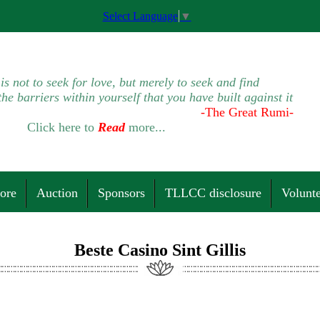
Select Language
▼
is not to seek for love, but merely to seek and find
 the barriers within yourself that you have built against it
The Great Rumi
Click here to
Read
more...
tore
Auction
Sponsors
TLLCC disclosure
Volunt
Beste Casino Sint Gillis