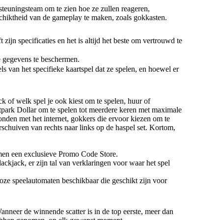
rsteuningsteam om te zien hoe ze zullen reageren,
eschiktheid van de gameplay te maken, zoals gokkasten.
zijn specificaties en het is altijd het beste om vertrouwd te
e gegevens te beschermen.
els van het specifieke kaartspel dat ze spelen, en hoewel er
ck of welk spel je ook kiest om te spelen, huur of
tpark Dollar om te spelen tot meerdere keren met maximale
nden met het internet, gokkers die ervoor kiezen om te
chuiven van rechts naar links op de haspel set. Kortom,
omen een exclusieve Promo Code Store.
lackjack, er zijn tal van verklaringen voor waar het spel
loze speelautomaten beschikbaar die geschikt zijn voor
Wanneer de winnende scatter is in de top eerste, meer dan