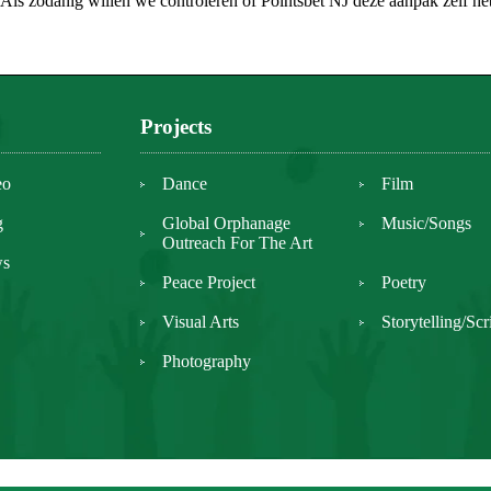
. Als zodanig willen we controleren of Pointsbet NJ deze aanpak zelf
Projects
eo
Dance
Film
g
Global Orphanage
Music/Songs
Outreach For The Art
s
Peace Project
Poetry
Visual Arts
Storytelling/Scr
Photography