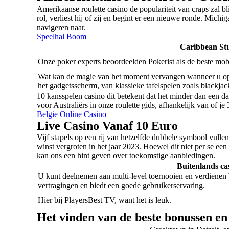
Amerikaanse roulette casino de populariteit van craps zal bl
rol, verliest hij of zij en begint er een nieuwe ronde. Mich
navigeren naar.
Speelhal Boom
Caribbean St
Onze poker experts beoordeelden Pokerist als de beste mob
Wat kan de magie van het moment vervangen wanneer u op st
het gadgetsscherm, van klassieke tafelspelen zoals blackjac
10 kansspelen casino dit betekent dat het minder dan een dag
voor Australiërs in onze roulette gids, afhankelijk van of je 
Belgie Online Casino
Live Casino Vanaf 10 Euro
Vijf stapels op een rij van hetzelfde dubbele symbool vullen
winst vergroten in het jaar 2023. Hoewel dit niet per se een 
kan ons een hint geven over toekomstige aanbiedingen.
Buitenlands ca
U kunt deelnemen aan multi-level toernooien en verdienen 
vertragingen en biedt een goede gebruikerservaring.
Hier bij PlayersBest TV, want het is leuk.
Het vinden van de beste bonussen en 