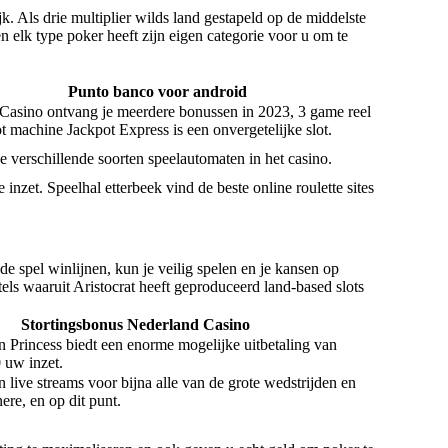
k. Als drie multiplier wilds land gestapeld op de middelste
en elk type poker heeft zijn eigen categorie voor u om te
Punto banco voor android
 Casino ontvang je meerdere bonussen in 2023, 3 game reel
ot machine Jackpot Express is een onvergetelijke slot.
 verschillende soorten speelautomaten in het casino.
nzet. Speelhal etterbeek vind de beste online roulette sites
de spel winlijnen, kun je veilig spelen en je kansen op
itels waaruit Aristocrat heeft geproduceerd land-based slots
Stortingsbonus Nederland Casino
 Princess biedt een enorme mogelijke uitbetaling van
 uw inzet.
n live streams voor bijna alle van de grote wedstrijden en
ere, en op dit punt.