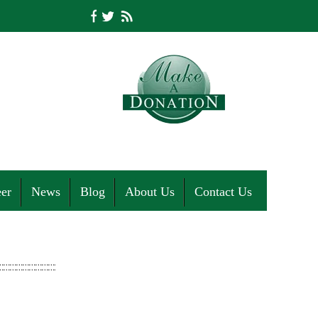
eer
News
Blog
About Us
Contact Us